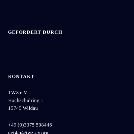
GEFÖRDERT DURCH
KONTAKT
TWZ e.V.
Hochschulring 1
15745 Wildau
+49 (0)3375 508446
net4ai@twz-ev.org