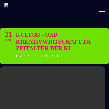
Skip
Men
to
search
main
content
21
KULTUR - UND
MÄR
KREATIVWIRTSCHAFT IM
ZEITALTER DER KI
UNTERTITEL DES EVENTS